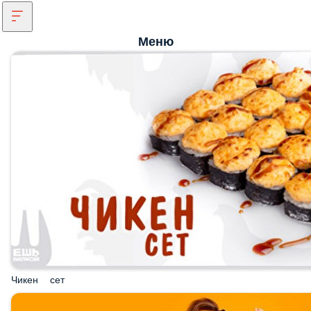
Меню
Чикен сет