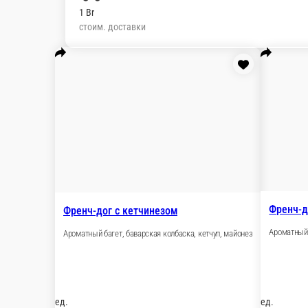
1 Br
стоим. доставки
Френч-дог с кетчинезом
Ароматный багет, баварская колбаска, кетчуп, май