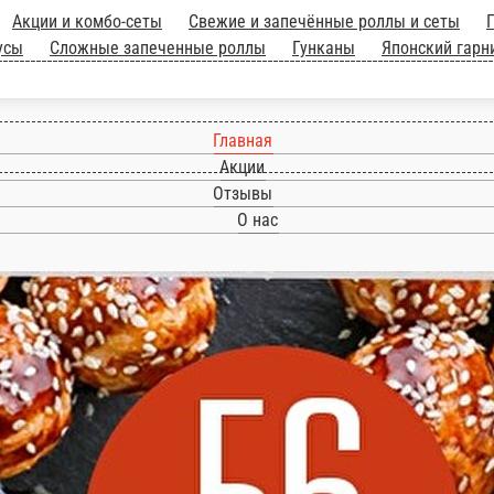
ланч-сеты
Акции и комбо-сеты
Свежие и зап
 хот-доги
Суши-сеты
Свежие роллы
Закуски 
оусы
Напитки
Главная
Акции
Отзывы
О нас