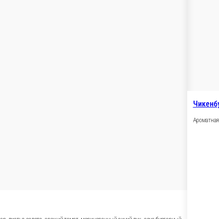
ральной говядины, сыр чеддер, листья салата, свежий томат