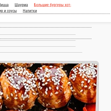
ечённые роллы и
и соусы
Сложные запеченные