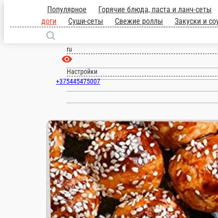
Популярное
Горячие блюда, паста и 
сеты
Пицца
Шаурма
Большие бургеры
Речица
роллы
Гунканы
Японский гарнир и с
ru
Настройки
+375445475007