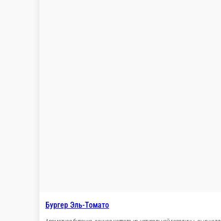
Ароматная булочка, две сочные котлеты из нату
400 г.
19,9 Br