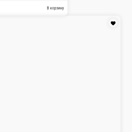
ед.
6,5 Br
ину
В корзину