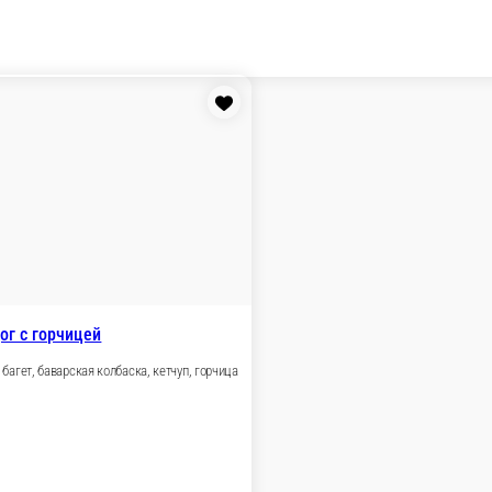
Френч-дог с горчицей
Ароматный багет, баварская колбаска, кетчуп, горчица
онез