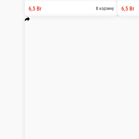
ед.
6,5 Br
В корз