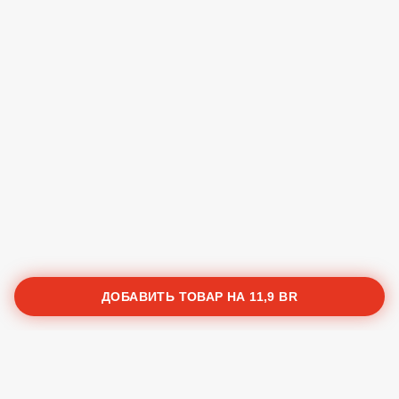
В корзину
Соус Барбекю
1 Br
В корзину
Соус Кетчуп
1 Br
В корзину
Соус Ким Чи (очень острый)
1 Br
В корзину
ДОБАВИТЬ ТОВАР НА
11,9 BR
Политика конфиденциальности
Пользовательское соглашение