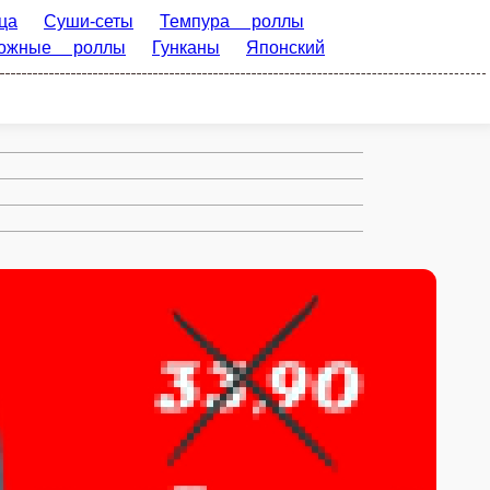
ты
Темпура роллы (NEW)
Большие
арнир и соусы
Гунканы