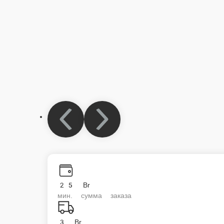
25 Br
мин. сумма заказа
3 Br