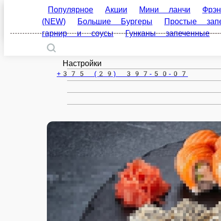
Популярное
Акции
Мини ланчи
Фрэнч-дог 
Жлобин
Бургеры
Простые запеченные роллы
Сложные 
запеченные
Напитки
ru
Настройки
+375 (29) 397-50-07