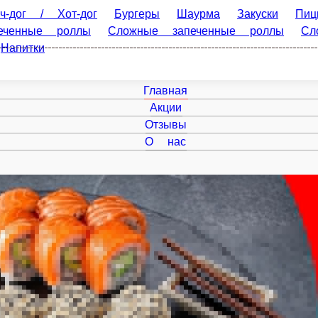
/ Хот-дог
Бургеры
Шаурма
Закуски
Пицца
Суши-се
запеченные роллы
Сложные роллы
Гунканы
Японский г
Главная
Акции
Отзывы
О нас