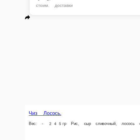
стоим. доставки
Чиз Лосось.
Филадельфи
Вес: - 245гр Рис, сыр сливочный, лосось свежий
Вес:: - 265гр Рис,
1 порц.
1 порц.
Опции
Опции