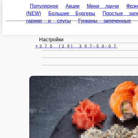
Жлобин
ru