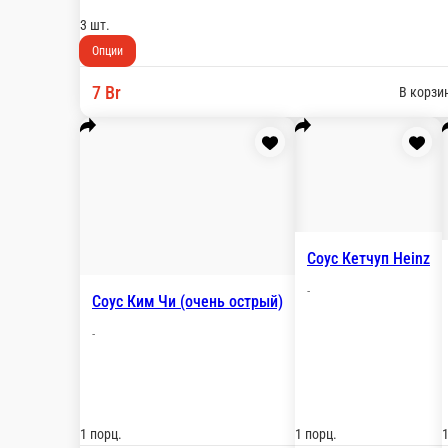
Куриные крылышки
Обжаренные во фритюре острые куриные крылы
3 шт.
Опции
7 Br
Луковые ко
Картошка фри 100гр