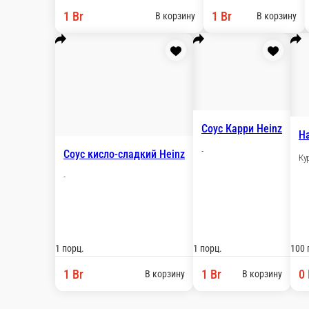
Луковые кольц
Картошка фри
ед.
ед.
5 Br
5,5 Br
В корзину
Соус Цезарь Heinz
Соус горчичный H
-
-