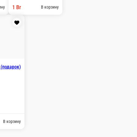
-
рц.
1 порц.
Br
1 Br
В корзину
В корзину
Cоус Карри Heinz
-
ий Heinz