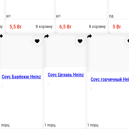
шки с панировкой. 3 шт.
шт.
5,5 Br
В корзину
В корзину
Соус
льца 6шт
-