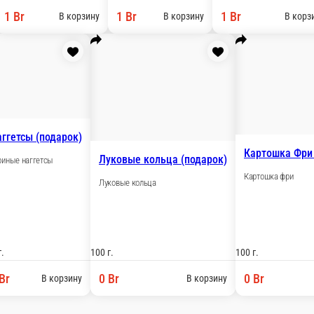
а 6шт
Соус Ким Чи (очень острый)
-
1 порц.
1 по
1 Br
1 
В корзину
В корзину
einz
Соус Чесночный Heinz
Соус кисло-сладк