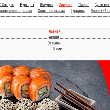
ч-дог / Хот-дог
Бургеры
Шаурма
Закуски
Пиц
еченные роллы
Сложные запеченные роллы
Сл
Напитки
Главная
Акции
Отзывы
О нас