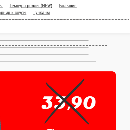
ца
Суши-сеты
Темпура роллы
ожные роллы
Гунканы
Японский