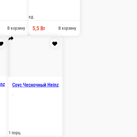
шт.
6,5 Br
В корзину
 Кетчуп Heinz
Соус Барбекю Heinz