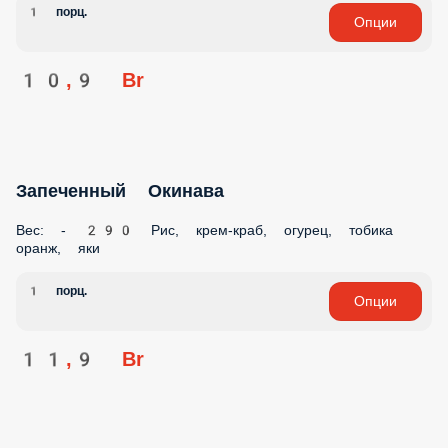
1 порц.
Опции
10,9 Br
Запеченный Окинава
Вес: - 290 Рис, крем-краб, огурец, тобика
оранж, яки
1 порц.
Опции
11,9 Br