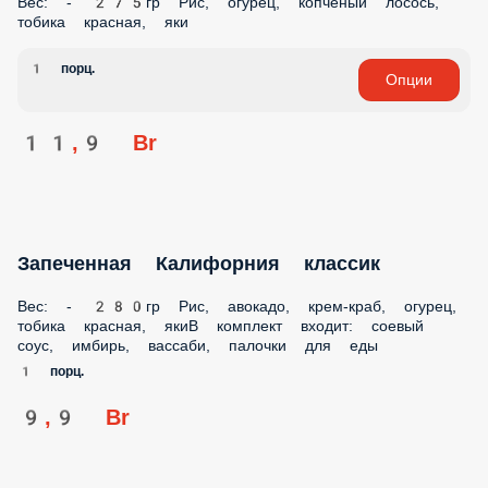
Вес: - 275гр Рис, огурец, копчёный лосось,
тобика красная, яки
1 порц.
Опции
11,9 Br
Запеченная Калифорния классик
Вес: - 280гр Рис, авокадо, крем-краб, огурец,
тобика красная, якиВ комплект входит: соевый
соус, имбирь, вассаби, палочки для еды
1 порц.
9,9 Br