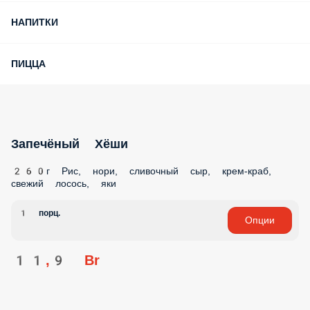
НАПИТКИ
ПИЦЦА
Запечёный Хёши
260г Рис, нори, сливочный сыр, крем-краб,
свежий лосось, яки
1 порц.
Опции
11,9 Br