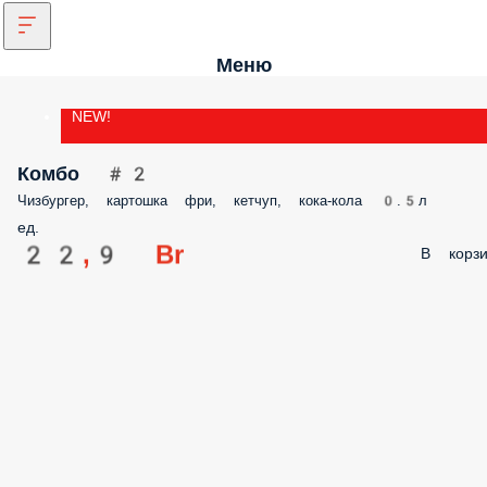
Меню
NEW!
Комбо #2
Чизбургер, картошка фри, кетчуп, кока-кола 0.5л
ед.
22,9 Br
В корзи