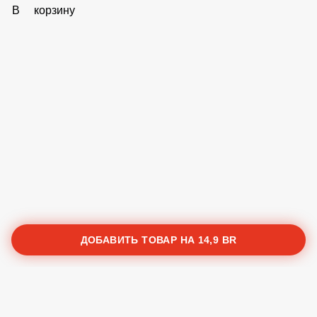
1 Br
В корзину
Соус Барбекю
1 Br
В корзину
Соус Кетчуп
1 Br
В корзину
Соус Ким Чи (очень острый)
1 Br
В корзину
ДОБАВИТЬ ТОВАР НА
14,9 BR
Политика конфиденциальности
Пользовательское соглашение